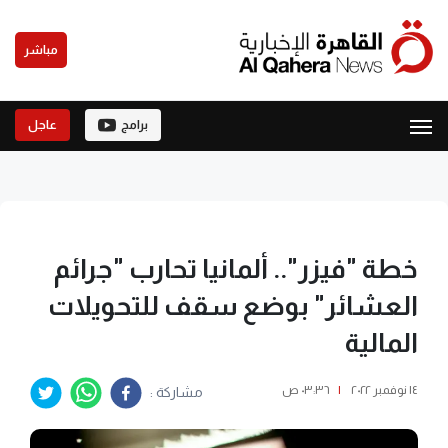
مباشر
برامج
عاجل
خطة "فيزر".. ألمانيا تحارب "جرائم
العشائر" بوضع سقف للتحويلات
المالية
١٤ نوفمبر ٢٠٢٢
|
٠٣:٣٦ ص
مشاركة :