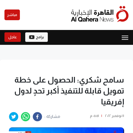
مباشر
برامج
عاجل
سامح شكري: الحصول على خطة
تمويل قابلة للتنفيذ أكبر تحدٍ لدول
إفريقيا
١١ نوفمبر ٢٠٢٢
|
٠٥:٥١ م
مشاركة :