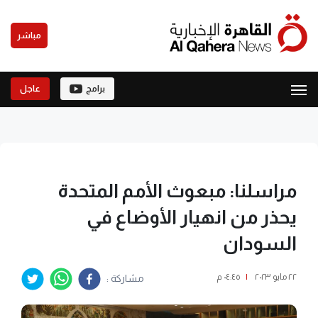
مباشر
برامج
عاجل
مراسلنا: مبعوث الأمم المتحدة
يحذر من انهيار الأوضاع في
السودان
٢٢ مايو ٢٠٢٣
|
٠٤:٤٥ م
مشاركة :