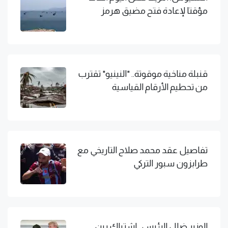
مؤقتا لإعادة فتح مضيق هرمز
قنبلة مناخية موقوتة.. "النينيو" تقترب
من تحطيم الأرقام القياسية
تفاصيل عقد محمد صلاح التاريخي مع
طرابزون سبور التركي
الوزير ضلل الرئيس.. اشتباك بين