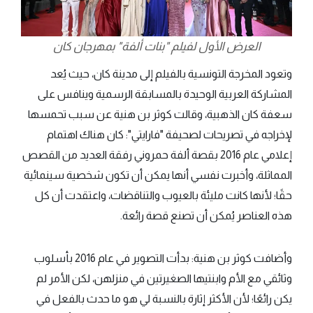
العرض الأول لفيلم "بنات ألفة" بمهرجان كان
وتعود المخرجة التونسية بالفيلم إلى مدينة كان، حيث يُعد
المشاركة العربية الوحيدة بالمسابقة الرسمية وينافس على
سعفة كان الذهبية، وقالت كوثر بن هنية عن سبب تحمسها
لإخراجه في تصريحات لصحيفة "فارايتي": كان هناك اهتمام
إعلامي عام 2016 بقصة ألفة حمروني رفقة العديد من القصص
المماثلة، وأخبرت نفسي أنها يمكن أن تكون شخصية سينمائية
حقًا؛ لأنها كانت مليئة بالعيوب والتناقضات، واعتقدت أن كل
هذه العناصر يُمكن أن تصنع قصة رائعة.
وأضافت كوثر بن هنية: بدأت التصوير في عام 2016 بأسلوب
وثائقي مع الأم وابنتيها الصغيرتين في منزلهن، لكن الأمر لم
يكن رائعًا؛ لأن الأكثر إثارة بالنسبة لي هو ما حدث بالفعل في