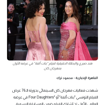
هند صبري والبطلة الحقيقية لفيلم "بنات ألفة" في عرضه الأول
بمهرجان كان
القاهرة الإخبارية -
محمود ترك
شهدت فعاليات مهرجان كان السينمائي بدورته الـ76 عرض
الفيلم التونسي "بنات ألفة" أو "Four Daughters في عرضه
العالمي الأول، إذ يُشارك الفيلم ضمن المسابقة الرسمية