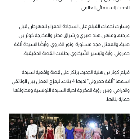
للحدث السينمائي العالمي.
وسارت نجمات الفيلم على السجادة الحمراء للمهرجان قبل
عرضه، ومنهن هند صبري وإشراق مطر والمخرجة كوثر بن
هنية، والممثل مجد مستورة، ونور القروي، وأيضًا السيدة ألفة
حمروني، وآية وتيسير الشّيخاوي بطلات القصة الحقيقية.
فيلم كوثر بن هنية الجديد، يرتكز على قصة واقعية لسيدة
اسمها "ألفة حمروني" لديها 4 بنات، ليمزج العمل بين الوثائقي
والدرامي، ويبرز رؤية المخرجة لحياة السيدة التونسية ومحاولتها
حماية بناتها.