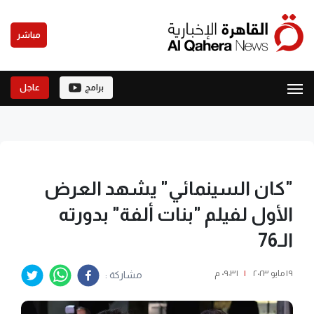
مباشر
برامج
عاجل
"كان السينمائي" يشهد العرض
الأول لفيلم "بنات ألفة" بدورته
الـ76
١٩ مايو ٢٠٢٣
|
٠٩:٣١ م
مشاركة :