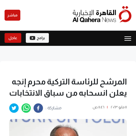
مباشر
برامج
عاجل
المرشح للرئاسة التركية محرم إنجه
يعلن انسحابه من سباق الانتخابات
١١ مايو ٢٠٢٣
|
١١:٤٦ ص
مشاركة :