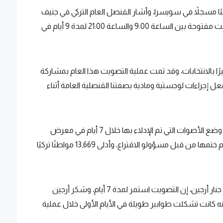
لبيانات اللجنة العليا للانتخابات، يوجد 105820 ناخبًا مسجلاً في سويسرا، وأشار القنصل العام التركي في جنيف
إيبيك زيتين أوغلو أوزكان، إلى أن صناديق الاقتراع ظلت مفتوحة بين الساعة 9:00 والساعة 21:00 لمدة 9 أيام في
كبيرًا بالانتخابات، وقد تمت عملية التصويت هذا العام بمشاركة
انتخابات 2018. وقد اتخذنا بالفعل إجراءات لوجستية ومادية بصفتنا القنصلية العامة أثناء
وبدأ التصويت في السويد يوم الاثنين 1 مايو، حيث تم وضع الأصوات التي تم الإدلاء بها خلال 7 أيام في معرض
ستوكهولم في العاصمة ستوكهولم في أكياس وتم ختمها من قبل مسؤولو الاقتراع، وأدلى 13,669 مواطنًا تركيًا
وقال القائم بأعمال السفارة التركية في ستوكهولم جنار أرجين، إن التصويت استمر لمدة 7 أيام، وشكر أرجين
 أنه كانت تشكلت طوابير طويلة في الأيام الأولى خلال عملية