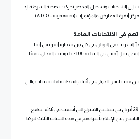
ت إلى الشاحنات وتسجيل المحضر تحركت بصحبة الشرطة، إذ
ة للمعارض والمؤتمرات (ATO Congresium).
تهم في الانتخابات العامة
أ التصويت في اليونان في كل من سفارة أنقرة في أثينا
والقنصلية التركية العامة في بيرايوس في 29 أبريل وانتهى قبل أمس في الساعة 21:00 بالتوقيت المحلي، وفقًا
س فينيزيلوس الدولي في أثينا بواسطة قافلة سيارات والتي
وفي سويسرا، انتهت عملية التصويت التي بدأت في 29 أبريل في صناديق الاقتراع التي أقيمت في ثلاثة مواقع
اخبون من الإدلاء بأصواتهم في هذه البعثات الثلاث لتركيا