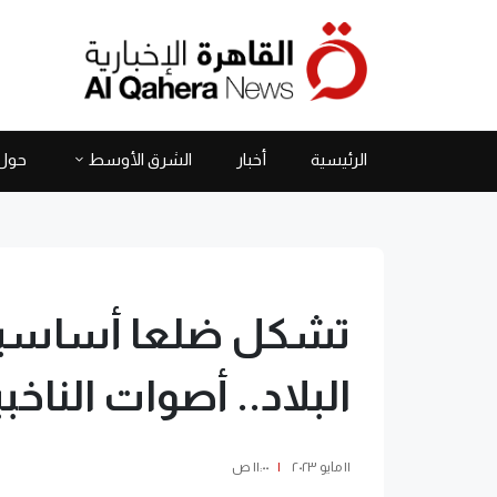
الرئيسية
أخبار
الشرق الأوسط
حول 
تشكل ضلعا أساسيا
البلاد.. أصوات الناخب
١١ مايو ٢٠٢٣
|
١١:٠٠ ص