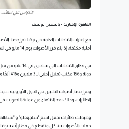
الأكياس التي امتلأت 
القاهرة الإخبارية -
ياسمين يوسف
مع اقتراب الانتخابات العامة في تركيا، تم إحضار الأص
أمنية مكثفة، إذ يتم فرز الأصوات يوم 14 مايو في الساعة 17:00 بالتوقيت المحلي للبلاد.
دولة و156 مكتب تمثيل أجنبي لـ 3 ملايين و416 ألفًا و98 ناخبًا مسجلين في السجل الانتخابي الأجنبي.
وتم إحضار أصوات الناخبين في الدول الأوروبية -حي
الطائرات، وذلك بعد الانتهاء من عملية التصويت في 9 مايو في الممثليات الخارجية
وهبطت طائرات تحمل اسم "سلجوقلو" و "تشاتالهويوك"
حملت الأصوات بشكل متقطع في مطار آسينبوغا الدو