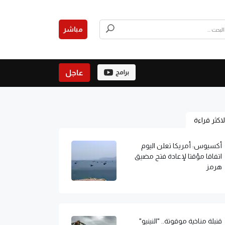
مباشر
عاجل
برامج
لاكثر قراءة
أكسيوس: أمريكا تعلن اليوم
اتفاقا مؤقتا لإعادة فتح مضيق
هرمز
قنبلة مناخية موقوتة.. "النينيو"