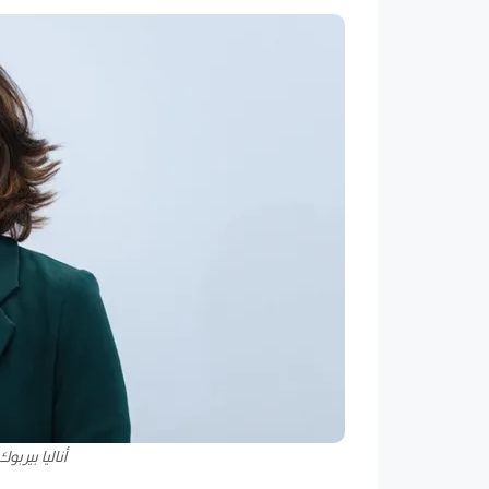
أناليا بيربوك