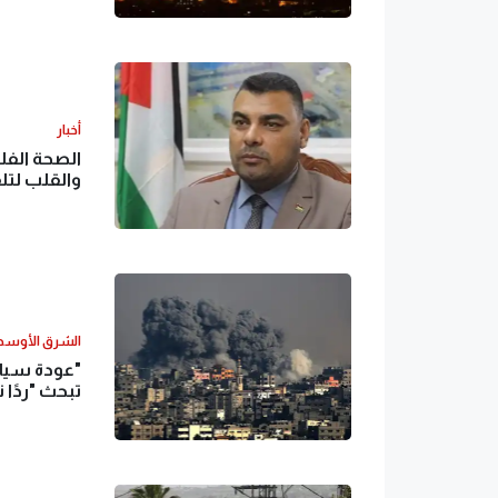
أخبار
الصحة الفل
والقلب لتلق
الشرق الأوس
"عودة سياس
تبحث "ردًا ن