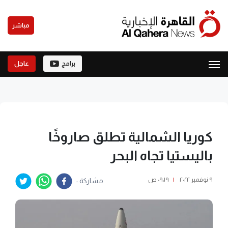
مباشر
برامج
عاجل
كوريا الشمالية تطلق صاروخًا
باليستيا تجاه البحر
٩ نوفمبر ٢٠٢٢
|
٠٩:١٩ ص
مشاركة :