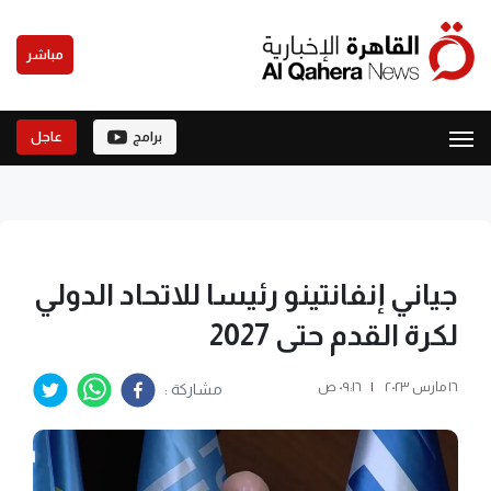
مباشر
برامج
عاجل
جياني إنفانتينو رئيسا للاتحاد الدولي
لكرة القدم حتى 2027
١٦ مارس ٢٠٢٣
|
٠٩:١٦ ص
مشاركة :