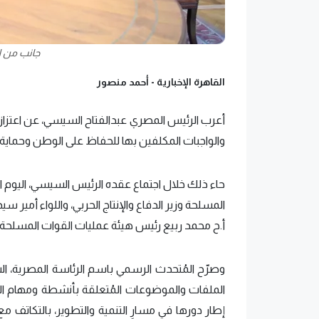
جانب من ا
القاهرة الإخبارية -
أحمد منصور
أعرب الرئيس المصري عبدالفتاح السيسي، عن اعتزاز
والواجبات المكلفين بها للحفاظ على الوطن وحماية 
حاء ذلك خلال اجتماع عقده الرئيس السيسي، اليوم الث
المسلحة وزير الدفاع والإنتاج الحربي، واللواء أمير 
أ.ح محمد ربيع رئيس هيئة عمليات القوات المسلحة.
وصرّح المُتحدث الرسمي باسم الرئاسة المصرية، الس
الملفات والموضوعات المُتعلقة بأنشطة ومهام ال
إطار دورها في مسارٍ التنمية والتطوير، بالتكاتف م