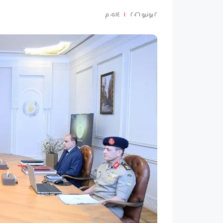
٢ يونيو ٢٠٢٦
|
٠٥:١٤ م