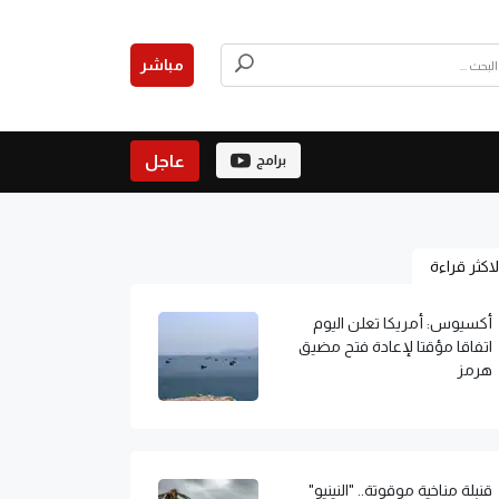
مباشر
عاجل
برامج
لاكثر قراءة
أكسيوس: أمريكا تعلن اليوم
اتفاقا مؤقتا لإعادة فتح مضيق
هرمز
قنبلة مناخية موقوتة.. "النينيو"