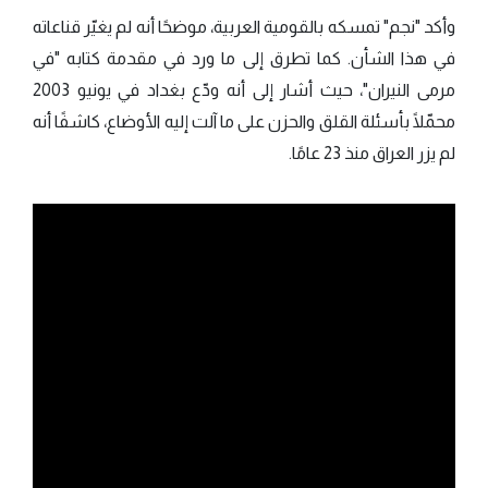
وأكد "نجم" تمسكه بالقومية العربية، موضحًا أنه لم يغيّر قناعاته
في هذا الشأن. كما تطرق إلى ما ورد في مقدمة كتابه "في
مرمى النيران"، حيث أشار إلى أنه ودّع بغداد في يونيو 2003
محمّلًا بأسئلة القلق والحزن على ما آلت إليه الأوضاع، كاشفًا أنه
لم يزر العراق منذ 23 عامًا.