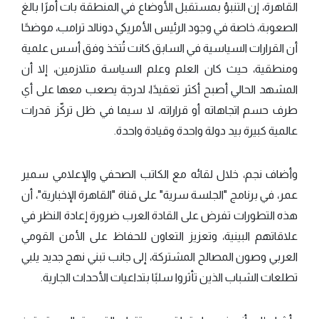
القاهرة، إن التنبؤ بمستقبل الأوضاع في المنطقة بات أمرًا بالغ
الصعوبة، خاصة في وجود الرئيس الأمريكي دونالد ترامب، موضحًا
أن القرارات السياسية في السابق كانت تُتخذ وفق أسس علمية
ومنطقية، حيث كان العلم وعلم السياسة متلازمين، إلا أن
المشهد الحالي أصبح أكثر تعقيدًا، لدرجة يصعب معها على أي
طرف حسم اتجاهاته أو قراراته، لا سيما في ظل تركّز قدرات
عالمية كبيرة بيد دولة واحدة وقيادة واحدة.
وأضاف نجم، خلال لقائه مع الكاتب الصحفي والإعلامي سمير
عمر، في برنامج "الجلسة سرية" على قناة "القاهرة الإخبارية"، أن
هذه التطورات تفرض على القادة العرب ضرورة إعادة النظر في
علاقاتهم البينية، وتعزيز التعاون للحفاظ على الأمن القومي
العربي وصون المصالح المشتركة، إلى جانب تبني نهج جديد يلبي
تطلعات الشباب الذين تأثروا سلبًا بتداعيات الأحداث الجارية.