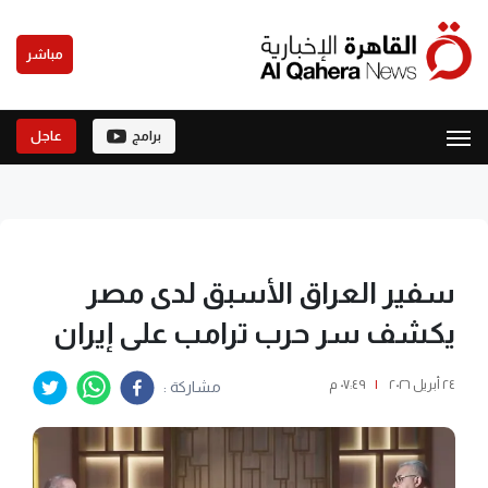
مباشر
برامج
عاجل
سفير العراق الأسبق لدى مصر
يكشف سر حرب ترامب على إيران
٢٤ أبريل ٢٠٢٦
|
٠٧:٤٩ م
مشاركة :