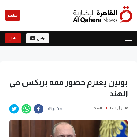
مباشر
برامج
عاجل
بوتين يعتزم حضور قمة بريكس في
الهند
١٥ أبريل ٢٠٢٦
|
٠٧:١٣ م
مشاركة :