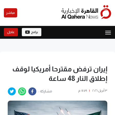
مباشر
برامج
عاجل
إيران ترفض مقترحا أمريكيا لوقف
إطلاق النار 48 ساعة
٣ أبريل ٢٠٢٦
|
٠٧:٥٩ م
مشاركة :