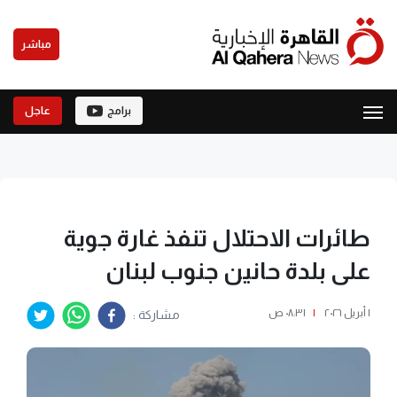
مباشر
برامج
عاجل
طائرات الاحتلال تنفذ غارة جوية
على بلدة حانين جنوب لبنان
١ أبريل ٢٠٢٦
|
٠٨:٣١ ص
مشاركة :