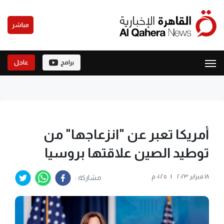
مباشر
برامج
عاجل
أمريكا تعبر عن "انزعاجها" من
توطيد الصين علاقتها بروسيا
١٨ فبراير ٢٠٢٣
|
٠١:٢٥ م
مشاركة :