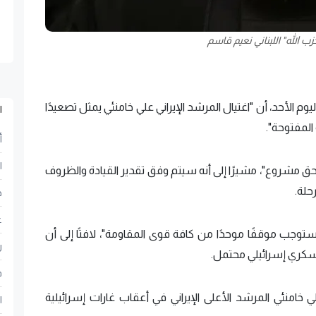
حزب الله" اللبناني نعيم قاسم
اليوم الأحد، أن "اغتيال المرشد الإيراني علي خامنئي يمثل تصعيدًا
ا
المفتوحة".
أ
ا
 حق مشروع"، مشيرًا إلى أنه سيتم وفق تقدير القيادة والظروف
حلة.
ح
ع
يستوجب موقفًا موحدًا من كافة قوى المقاومة"، لافتًا إلى أن
ر
سكري إسرائيلي محتمل.
ف
ي خامنئي المرشد الأعلى الإيراني في أعقاب غارات إسرائيلية
ا