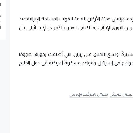
ا
م
اده، ورئيس هيئة الأركان العامة للقوات المسلحة الإيرانية عبد
ا
حرس الثوري الإيراني، وذلك في الهجوم الأمريكي الإسرائيلي على
تركًا واسع النطاق على إيران، التي أطلقت بدورها هجومًا
صادق 4"، استهدف خلاله مواقع في إسرائيل وقواعد عسكرية أمريكية في دول الخليج
غتيال خامنئي
اغتيال المرشد الإيراني