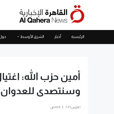
الرئيسية
أخبار
الشرق الأوسط
حول 
أمين حزب الله: اغتيا
وسنتصدى للعدوان
١ مارس ٢٠٢٦
|
١١:٢٨ ص