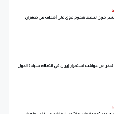
ط
جسر جوي لتنفيذ هجوم قوي على أهداف في طهران
حذر من عواقب استمرار إيران في انتهاك سيادة الدول
ط
علن بدء "موجة واسعة" من الغارات في قلب طهران