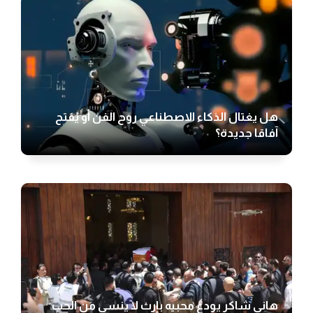
هل يغتال الذكاء الاصطناعي روح الفن أو يفتح
آفاقا جديدة؟
هاني شاكر يودع محبيه بإرث لا ينسى من الحب