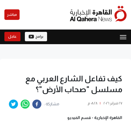
مباشر
برامج
عاجل
كيف تفاعل الشارع العربي مع
مسلسل "صحاب الأرض"؟
٢٧ فبراير ٢٠٢٦
|
٠٨:٢٨ م
مشاركة :
القاهرة الإخبارية -
قسم الفيديو