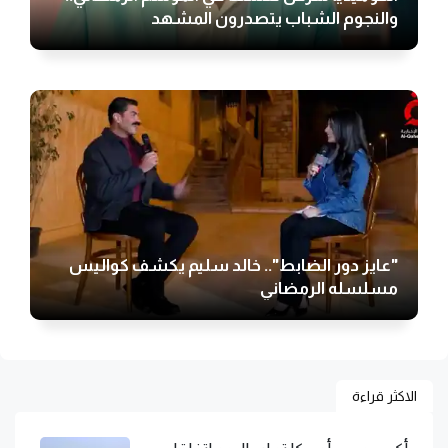
والنجوم الشباب يتصدرون المشهد
"عايز دور الضابط".. خالد سليم يكشف كواليس
مسلسله الرمضاني
الاكثر قراءة