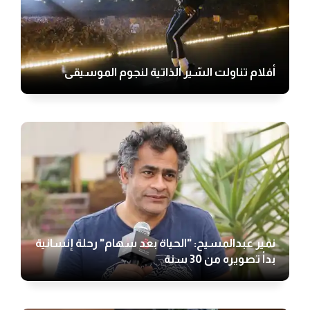
أفلام تناولت السّير الذاتية لنجوم الموسيقى
نمير عبدالمسيح: "الحياة بعد سهام" رحلة إنسانية
بدأ تصويره من 30 سنة