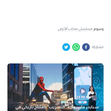
وسوم :
مسلسل صحاب الأرض
مشاركة
سبايدر مان يواجه "التسريب" بافتتاح تاريخي في