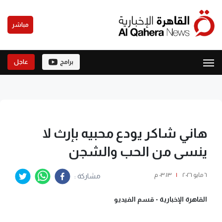
مباشر
برامج
عاجل
هاني شاكر يودع محبيه بإرث لا
ينسى من الحب والشجن
٦ مايو ٢٠٢٦
|
٠٣:١٣ م
مشاركة :
القاهرة الإخبارية -
قسم الفيديو