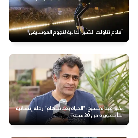
أفلام تناولت السّير الذاتية لنجوم الموسيقى
نمير عبدالمسيح: "الحياة بعد سهام" رحلة إنسانية
بدأ تصويره من 30 سنة