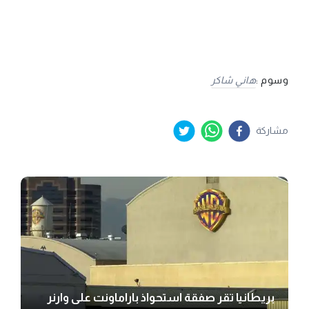
وسوم :
هاني شاكر
مشاركة
بريطانيا تقر صفقة استحواذ باراماونت على وارنر