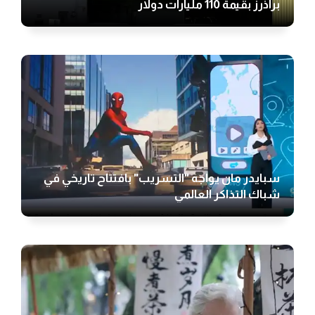
براذرز بقيمة 110 مليارات دولار
سبايدر مان يواجه "التسريب" بافتتاح تاريخي في
شباك التذاكر العالمي