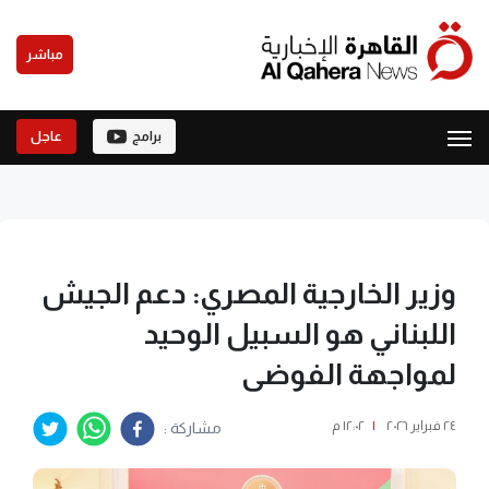
مباشر
برامج
عاجل
وزير الخارجية المصري: دعم الجيش
اللبناني هو السبيل الوحيد
لمواجهة الفوضى
٢٤ فبراير ٢٠٢٦
|
١٢:٠٢ م
مشاركة :