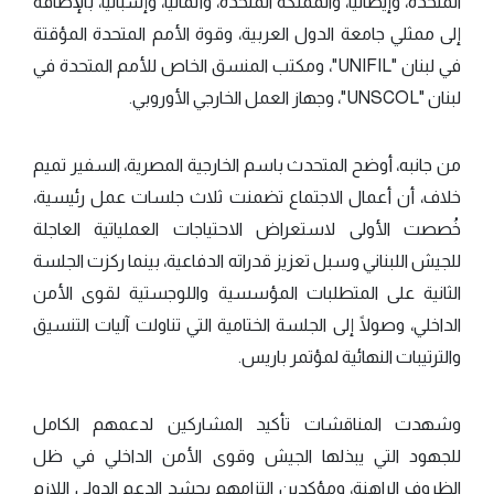
المتحدة، وإيطاليا، والمملكة المتحدة، وألمانيا، وإسبانيا، بالإضافة
إلى ممثلي جامعة الدول العربية، وقوة الأمم المتحدة المؤقتة
في لبنان "UNIFIL"، ومكتب المنسق الخاص للأمم المتحدة في
لبنان "UNSCOL"، وجهاز العمل الخارجي الأوروبي.
من جانبه، أوضح المتحدث باسم الخارجية المصرية، السفير تميم
خلاف، أن أعمال الاجتماع تضمنت ثلاث جلسات عمل رئيسية،
خُصصت الأولى لاستعراض الاحتياجات العملياتية العاجلة
للجيش اللبناني وسبل تعزيز قدراته الدفاعية، بينما ركزت الجلسة
الثانية على المتطلبات المؤسسية واللوجستية لقوى الأمن
الداخلي، وصولًا إلى الجلسة الختامية التي تناولت آليات التنسيق
والترتيبات النهائية لمؤتمر باريس.
وشهدت المناقشات تأكيد المشاركين لدعمهم الكامل
للجهود التي يبذلها الجيش وقوى الأمن الداخلي في ظل
الظروف الراهنة، ومؤكدين التزامهم بحشد الدعم الدولي اللازم