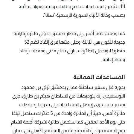
111 طنًا من المساعدات، تضم بطانيات وخيما ومواد غذائية،
بحسب وكالة الأنباء السورية الرسمية "سانا"،
كما وصلت عصر أمس إلى مطار دمشق الدولي طائرة إماراتية
جديدة لتكون هي الثالثة، وعلى متنها فرق إنقاذ تضم 52
متطوعًا، وتحمل الطائرة سيارتي دفاع مدني ومعدات إنقاذ
ومواد إغاثية.
المساعدات العمانية
بدوره قال سفير سلطنة عمان بدمشق تركي بن محمود
البوسعيدي، إنه بتوجيهات من السلطان هيثم بن طارق، جرى
تسيير جسر جوي لإيصال المساعدات إلى سوريا، إذ وصلت
طائرة أمس، مبينًا أن الطائرة واحدة من 5 طائرات ستصل تباعًا
حتى يوم الأحد المقبل، كما ستحمل طائرة لشركة أجنحة الشام
يوم الجمعة مواد إغاثية مقدمة من المجتمع الأهلي في عمان.