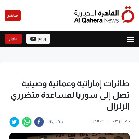
مباشر
برامج
عاجل
طائرات إماراتية وعمانية وصينية
تصل إلى سوريا لمساعدة متضرري
الزلزال
١٠ فبراير ٢٠٢٣
|
١٢:٠٣ ص
مشاركة :