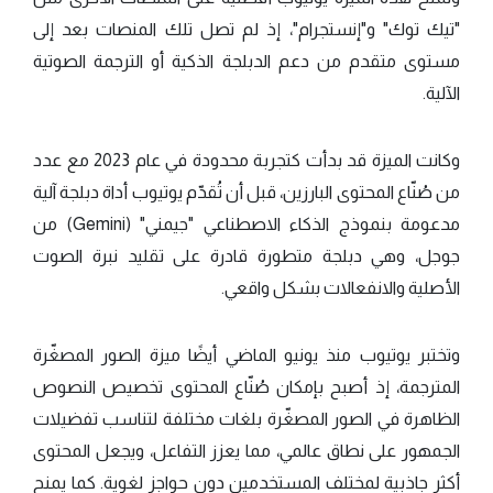
"تيك توك" و"إنستجرام"، إذ لم تصل تلك المنصات بعد إلى
مستوى متقدم من دعم الدبلجة الذكية أو الترجمة الصوتية
الآلية.
وكانت الميزة قد بدأت كتجربة محدودة في عام 2023 مع عدد
من صُنّاع المحتوى البارزين، قبل أن تُقدّم يوتيوب أداة دبلجة آلية
مدعومة بنموذج الذكاء الاصطناعي "جيمني" (Gemini) من
جوجل، وهي دبلجة متطورة قادرة على تقليد نبرة الصوت
الأصلية والانفعالات بشكل واقعي.
وتختبر يوتيوب منذ يونيو الماضي أيضًا ميزة الصور المصغّرة
المترجمة، إذ أصبح بإمكان صُنّاع المحتوى تخصيص النصوص
الظاهرة في الصور المصغّرة بلغات مختلفة لتناسب تفضيلات
الجمهور على نطاق عالمي، مما يعزز التفاعل، ويجعل المحتوى
أكثر جاذبية لمختلف المستخدمين دون حواجز لغوية. كما يمنح