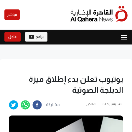
مباشر
برامج
عاجل
يوتيوب تعلن بدء إطلاق ميزة
الدبلجة الصوتية
١٢ سبتمبر ٢٠٢٥
|
١١:٤١ ص
مشاركة :