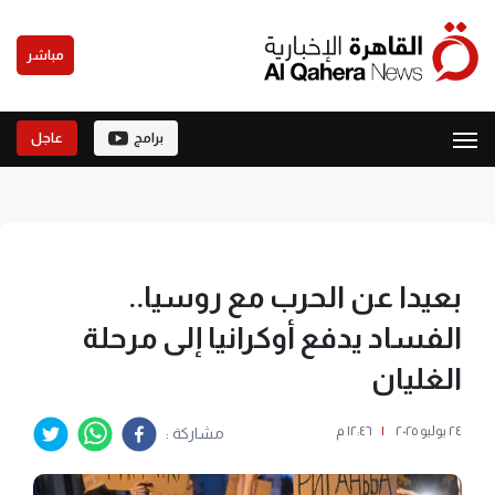
مباشر
برامج
عاجل
بعيدا عن الحرب مع روسيا..
الفساد يدفع أوكرانيا إلى مرحلة
الغليان
٢٤ يوليو ٢٠٢٥
|
١٢:٤٦ م
مشاركة :