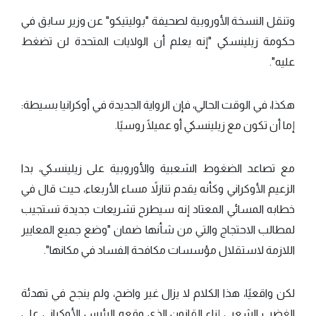
وتنقل النسخة الأوروبية لصحيفة "بوليتيكو" عن وزير سابق في
حكومة زيلينسكي "إنه يعلم أن الولايات المتحدة لن تضغط
عليه".
هكذا، في الوقت الحالي، فإن الرواية الجديدة في أوكرانيا بسيطة:
إما أن تكون مع زيلينسكي أو عميلًا روسيًا.
مع تصاعد الضغوط الشعبية والأوروبية على زيلينسكي، بدا
الزعيم الأوكراني وكأنه يقدم تنازلاً مساء الأربعاء، حيث قال في
خطابه المسائي المعتاد إنه سيطرح تشريعات جديدة تستجيب
لمطالب الاحتجاج والتي من شأنها ضمان "وضع جميع المعايير
اللازمة لاستقلال مؤسسات مكافحة الفساد في مكانها".
لكن واقعيًا، هذا الكلام لا يزال غير واضح، ولم ينجح في تهدئة
الغضب الشعبي إزاء القانون الذي وقعه الرئيس الأوكراني على