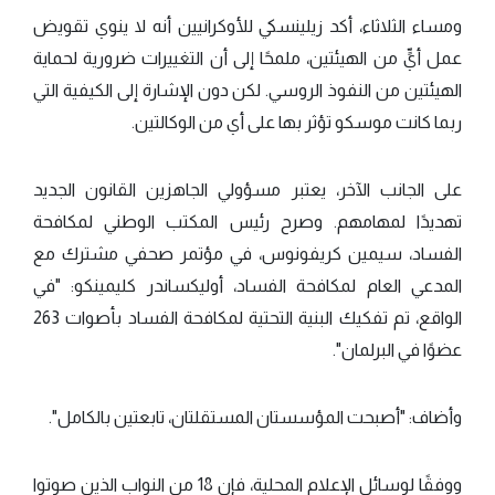
ومساء الثلاثاء، أكد زيلينسكي للأوكرانيين أنه لا ينوي تقويض
عمل أيٍّ من الهيئتين، ملمحًا إلى أن التغييرات ضرورية لحماية
الهيئتين من النفوذ الروسي. لكن دون الإشارة إلى الكيفية التي
ربما كانت موسكو تؤثر بها على أي من الوكالتين.
على الجانب الآخر، يعتبر مسؤولي الجاهزين القانون الجديد
تهديدًا لمهامهم. وصرح رئيس المكتب الوطني لمكافحة
الفساد، سيمين كريفونوس، في مؤتمر صحفي مشترك مع
المدعي العام لمكافحة الفساد، أوليكساندر كليمينكو: "في
الواقع، تم تفكيك البنية التحتية لمكافحة الفساد بأصوات 263
عضوًا في البرلمان".
وأضاف: "أصبحت المؤسستان المستقلتان، تابعتين بالكامل".
ووفقًا لوسائل الإعلام المحلية، فإن 18 من النواب الذين صوتوا