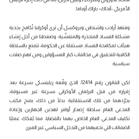
الأمريكي -آنذاك- باراك أوباما.
وقتها، أرادت واشنطن وبروكسل أن ترى أوكرانيا تُكافح بجدية
مشكلة الفساد المتجذرة والمتفشّية، وضغطتا من أجل إنشاء
هيئات لمكافحة الفساد مستقلة عن الحكومة، تتمتع بالسلطة
الكافية للتحقيق في مخالفات كبار المسؤولين ومن لهم صلات
سياسية.
لكن القانون رقم 12414، الذي وقّعه زيلينسكي بسرعة بعد
إقراره من قبل البرلمان الأوكراني بسرعة غير مسبوقة،
يجرّدهما من تلك الاستقلالية. بدلًا من ذلك، يمنح مكتب
المدعي العام سلطة إصدار أوامر لهذين الجهازين وإعادة
تكليف المدعي العام الخاص بهما بالقضايا، مما يُفكك عمليًا
الضمانات التي تحميهما من التدخل السياسي غير المبرر.