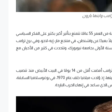
ترامب وابنها بارون
تشير التكهنات، وفقًا لت"التايمز" إلى أن ميلانيا، البالغة من العمر 55 عامًا، تتمتع بتأثير أكبر بكثير على الفكر السياسي
يلًا بعيدًا عن واشنطن، في منتجع مار-إيه-لاجو، وفي برج ترامب
سنة الأولى بجامعة نيويورك، وتتحدث في كثير من الأحيان مع
وترجّح وسائل الإعلام في مايو الماضي، أن ميلانيا ترامب أمضت أقل من 14 يومًا في البيت الأبيض منذ تنصيب
زوجها، ويمكن تفسير اهتمامها بحرب أوكرانيا بخلفيتها، إذ وُلدت ميلانيا خلف عام 1970، في يوغوسلافيا السابقة،
 الذي ساعد في إنهاء الحرب الباردة.