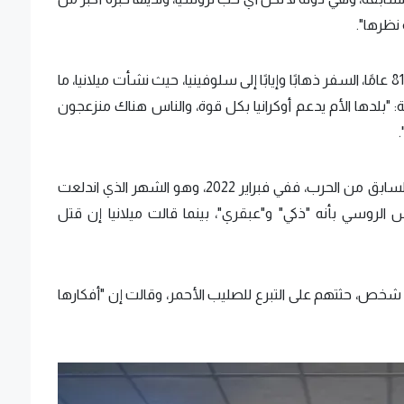
نظرها".
يواصل والد ميلانيا، فيكتور كنافس، البالغ من العمر 81 عامًا، السفر ذهابًا وإيابًا إلى سلوفينيا، حيث نشأت ميلانيا، ما
لة: "بلدها الأم يدعم أوكرانيا بكل قوة، والناس هناك منزعجون
ولفتت الصحيفة، إلى أدلة أخرى على استياء ميلانيا السابق من الحرب، ففي فبراير 2022، وهو الشهر الذي اندلعت
 الروسي بأنه "ذكي" و"عبقري"، بينما قالت ميلانيا إن قتل
 شخص، حثتهم على التبرع للصليب الأحمر، وقالت إن "أفكارها