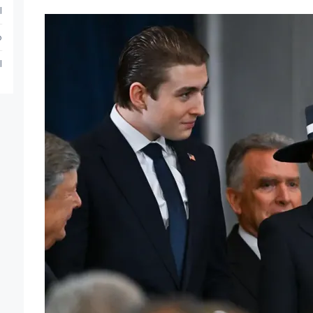
ا
م
ا