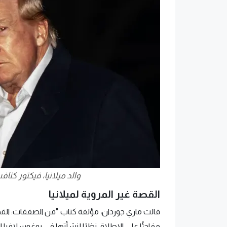
والد ميلانيا، فيكتور كنا
القصة غير المروية لميلانيا
قالت ماري جوردان، مؤلفة كتاب "فن الصفقات: القصة 
مفاجئًا على الإطلاق نظرًا لنشأتها في يوغوسلافيا ا