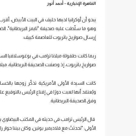
القاهرة الإخبارية -
أحمد أنور
يبدو أن أوكرانيا لديها حليف في البيت الأبيض، أق
وهو ما سلّطت عليه صحيفة "تايمز البريطانية"، الضو
إرسال صواريخ باتريوت للعاصمة كييف.
ربما كانت طفولة ميلانا ترامب في يوغوسلافيا الساب
صواريخ باتريوت، إذ وصفت الصحيفة البريطانية، ميلا
كانت السيدة الأولى الأمريكية تذكّر زوجها بالخسائر
ويُعتقد أنها لعبت دورًا في إقناع الرئيس بالتوقيع 
وفق الصحيفة البريطانية.
قال الرئيس ترامب في حديثه في المكتب البيضاوي بع
الأولى: "تحدثتُ مع فلاديمير بوتين، وكان بيننا حوار را