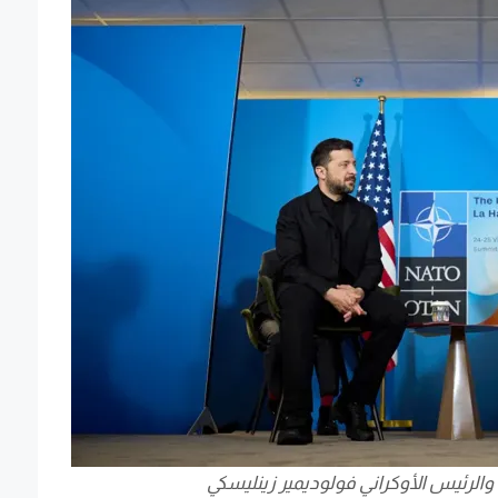
 والرئيس الأوكراني فولوديمير زينليسكي