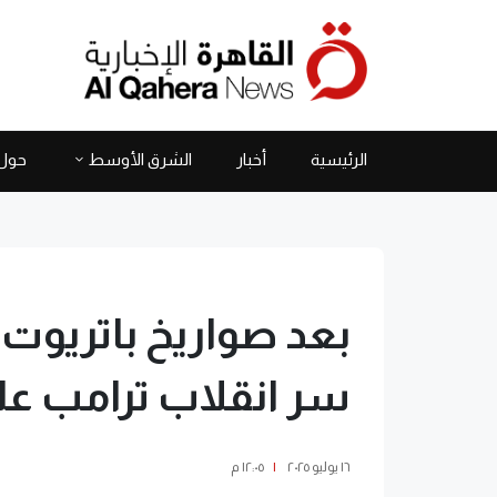
الرئيسية
أخبار
الشرق الأوسط
حول 
بعد صواريخ باتريوت لأ
سر انقلاب ترامب عل
١٦ يوليو ٢٠٢٥
|
١٢:٠٥ م