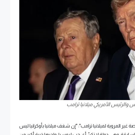
فس والرئيس الأمريكي ميلانيا ترامب
غير المروية لميلانيا ترامب": "إن شغف ميلانيا بأوكرانيا ليس
لسابقة، وهي دولة لا تكنّ أي حب لروسيا، ولديها خبرة أكبر من