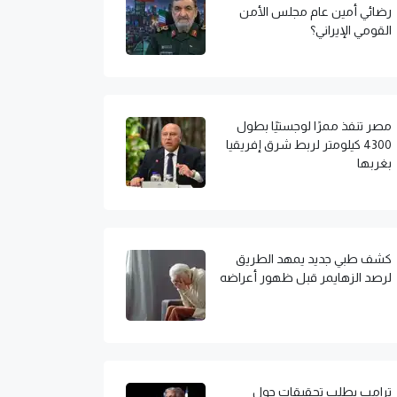
رضائي أمين عام مجلس الأمن
القومي الإيراني؟
مصر تنفذ ممرًا لوجستيًا بطول
4300 كيلومتر لربط شرق إفريقيا
بغربها
كشف طبي جديد يمهد الطريق
لرصد الزهايمر قبل ظهور أعراضه
ترامب يطلب تحقيقات حول