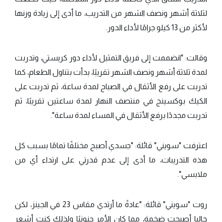
لثلاثة أشهر ونصف الشهر من التدريب، ما أدى إلى زيادة وزنها
لأكثر من 13 كيلو جرامًا لأداء الدور.
وقالت: "انضممت إلى فريق التمثيل لأداء دور كريستي، وتدربت
لمدة ثلاثة أشهر ونصف الشهر تقريبًا، بدأت بتناول الطعام، كما
تدربت على رفع الأثقال في الصباح لمدة ساعة، ثم تدربت على
الكيك بوكسينج في منتصف النهار لمدة ساعتين تقريبًا، ثم
تدربت مجددًا برفع الأثقال في المساء لمدة ساعة".
اعترفت "سويني" قائلة: "جسدي أصبح مختلفًا تمامًا بسبب كل
هذه التدريبات، ما أدى إلى عدم قدرتي على ارتداء أي من
ملابسي".
روت "سويني" قائلة: "عادةً ما أرتدي مقاس 23 في الجينز، لكن
حاليا أصبحت ضخمة، مما كان الأمر جنونيًا ولذلك كنت أشعر