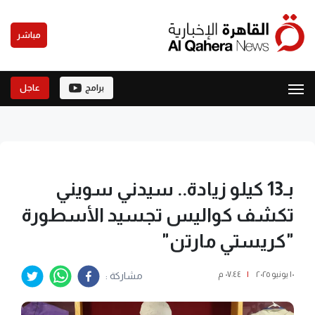
مباشر
برامج
عاجل
بـ13 كيلو زيادة.. سيدني سويني
تكشف كواليس تجسيد الأسطورة
"كريستي مارتن"
١٠ يونيو ٢٠٢٥
|
٠٧:٤٤ م
مشاركة :