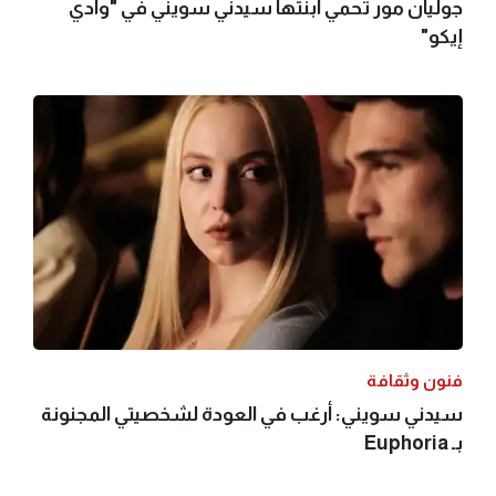
جوليان مور تحمي ابنتها سيدني سويني في "وادي
إيكو"
فنون وثقافة
سيدني سويني: أرغب في العودة لشخصيتي المجنونة
بـ Euphoria