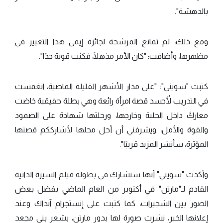
بالدهشة".
ومع ذلك، لم تمانع المرشحة لجائزة إيمي هذا التغيير في
مظهرها، وأضافت: "كان الأمر مذهلًا، فكنت قوية جدًا".
كتبت "سويني": "على مدار الأشهر القليلة الماضية، انغمست
في التدريب لأُجسد قصة امرأة رائعة وهي بطلة حقيقية خاضت
معاركَ داخل الحلبة وخارجها، ورحلتها شهادة على الصمود
والقوة والأمل، ويشرفني أن أحل محلها لأشارككم قصتها
المؤثرة، سأنشر المزيد قريبًا".
وأكدت "سويني" أنها ستشارك في بطولة فيلم السيرة الذاتية
القادم لـ"مارتن" في أكتوبر من العام الماضي بفضل بعض
الصور بين الشجيرات، كما كتبت على إنستجرام آنذاك وعند
إعلانها الخبر، نشرت صورة لها بدور مارتن، بشعر بني مجعد