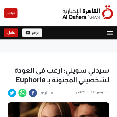
مباشر
برامج
عاجل
سيدني سويني: أرغب في العودة
لشخصيتي المجنونة بـ Euphoria
٣ سبتمبر ٢٠٢٤
|
١١:٣٤ ص
مشاركة :