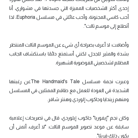
إحدى أكثر الشخصيات المميزة التي جسدتها في مشواري، أنا
أحب كاسي المجنونة، وأحب عائلتي في مسلسل Euphoria، لذا
أتطلع إلى موسم ثالث".
وأضافت: لا أعرف بصراحة أي شيء عن الموسم الثالث المنتظر
بشدة والمثير للجدل، لكنني أستمتع دائمًا باستكشاف الجانب
المظلم لشخصيتي الفوضوية الشهيرة.
وعبرت نجمة مسلسل The Handmaid's Taleعن رغبتها
الشديدة في العودة للعمل مع طاقم الممثلين في المسلسل
ومنهم زيندايا وجاكوب إلوردي وهنتر شافر.
وكان نجم "إيفوريا" جاكوب إيلوردي، قال في تصريحات إعلامية
سابقة عن موعد تصوير الموسم الثالث: "لا أعرف، أتمنى أن
يكون ذلك قريبًا".