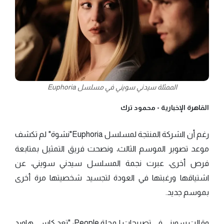
الممثلة سيدني سويني في مسلسل Euphoria
القاهرة الإخبارية -
محمود ترك
رغم أن الشركة المنتجة لمسلسل Euphoria"نشوة" لم تكشف
موعد تصوير الموسم الثالث، ونصحت فريق التمثيل بمتابعة
فرص أخرى، عبرت نجمة المسلسل سيدني سويني، عن
اشتياقها ورغبتها في العودة لتجسيد شخصيتها مرة أخرى
بموسم جديد.
وقالت سويني في تصريحات لـمجلة People: "تعد كاسي هاورد