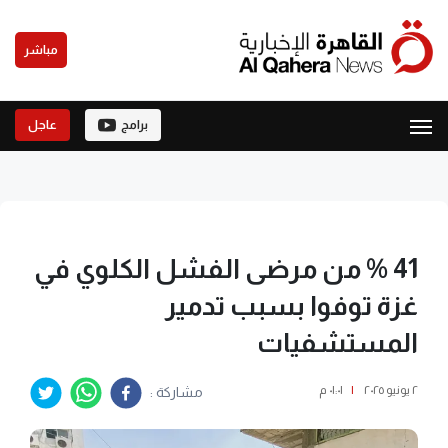
مباشر
برامج
عاجل
41 % من مرضى الفشل الكلوي في
غزة توفوا بسبب تدمير
المستشفيات
٢ يونيو ٢٠٢٥
|
٠١:٠١ م
مشاركة :