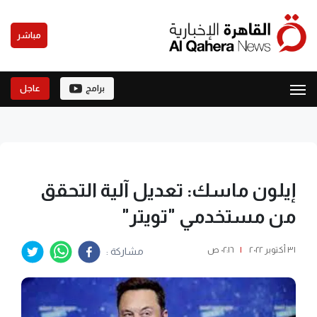
مباشر
برامج
عاجل
إيلون ماسك: تعديل آلية التحقق
من مستخدمي "تويتر"
٣١ أكتوبر ٢٠٢٢
|
٠٢:١٦ ص
مشاركة :