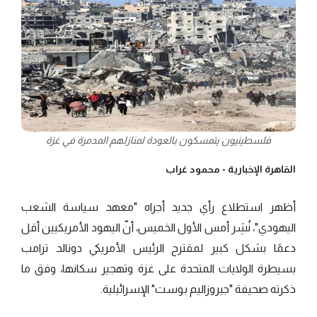
فلسطينيون يتمسكون بالعودة لمنازلهم المدمرة في غزة
القاهرة الإخبارية -
محمود غراب
أظهر استطلاع رأي جديد أجراه "معهد سياسة الشعب
اليهودي"، نُشِر أمس الأول الخميس، أنّ اليهود الأمريكيين أقل
دعمًا بشكل كبير لمقترح الرئيس الأمريكي دونالد ترامب
بسيطرة الولايات المتحدة على غزة وتهجير سكانها، وفق ما
ذكرته صحيفة "جيروزاليم بوست" الإسرائيلية.