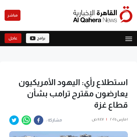
مباشر
برامج
عاجل
استطلاع رأي: اليهود الأمريكيون
يعارضون مقترح ترامب بشأن
قطاع غزة
١ مارس ٢٠٢٥
|
١١:٤٧ ص
مشاركة :