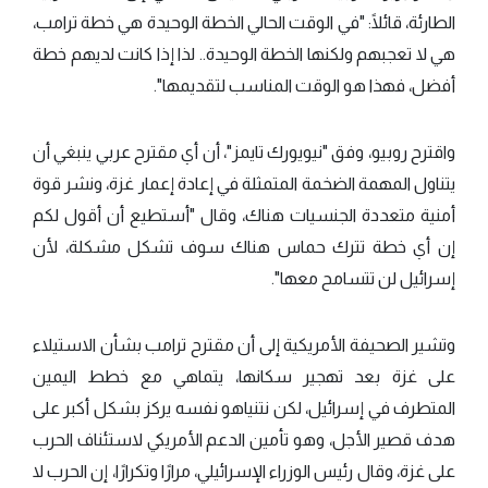
الطارئة، قائلًا: "في الوقت الحالي الخطة الوحيدة هي خطة ترامب،
هي لا تعجبهم ولكنها الخطة الوحيدة.. لذا إذا كانت لديهم خطة
أفضل، فهذا هو الوقت المناسب لتقديمها".
واقترح روبيو، وفق "نيويورك تايمز"، أن أي مقترح عربي ينبغي أن
يتناول المهمة الضخمة المتمثلة في إعادة إعمار غزة، ونشر قوة
أمنية متعددة الجنسيات هناك، وقال "أستطيع أن أقول لكم
إن أي خطة تترك حماس هناك سوف تشكل مشكلة، لأن
إسرائيل لن تتسامح معها".
وتشير الصحيفة الأمريكية إلى أن مقترح ترامب بشأن الاستيلاء
على غزة بعد تهجير سكانها، يتماهي مع خطط اليمين
المتطرف في إسرائيل، لكن نتنياهو نفسه يركز بشكل أكبر على
هدف قصير الأجل، وهو تأمين الدعم الأمريكي لاستئناف الحرب
على غزة، وقال رئيس الوزراء الإسرائيلي، مرارًا وتكرارًا، إن الحرب لا