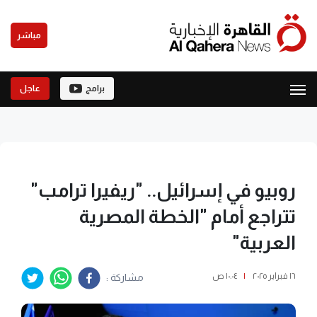
مباشر
برامج
عاجل
روبيو في إسرائيل.. "ريفيرا ترامب"
تتراجع أمام "الخطة المصرية
العربية"
١٦ فبراير ٢٠٢٥
|
١٠:٠٤ ص
مشاركة :