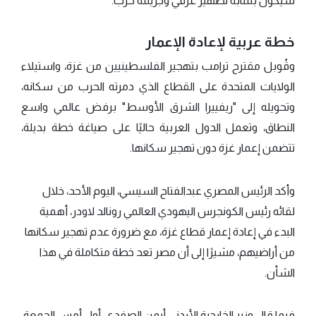
سيكون بمثابة تطهير عرقي وجريمة حرب.
خطة عربية لإعادة الإعمار
وقُوبل مقترح ترامب بتهجير الفلسطينيين من غزة، واستيلاء
الولايات المتحدة على القطاع الذي دمرته الحرب من سكانه،
وتحويله إلى "ريفييرا الشرق الأوسط" برفض عالمي واسع
النطاق، وتعمل الدول العربية حاليًا على صياغة خطة بديلة،
تتضمن إعمار غزة دون تهجير سكانها.
وأكد الرئيس المصري عبدالفتاح السيسي، اليوم الأحد، خلال
لقائه رئيس الكونجرس اليهودي العالمي رونالد لاودر، أهمية
البدء في إعادة إعمار قطاع غزة، مع ضرورة عدم تهجير سكانها
من أراضيهم، مشيرًا إلى أن مصر تعد خطة متكاملة في هذا
الشأن.
فيما قال وزير الخارجية الأردني أيمن الصفدي، أول أمس الجمعة،