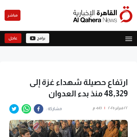
مباشر
برامج
عاجل
ارتفاع حصيلة شهداء غزة إلى
48,329 منذ بدء العدوان
٢٢ فبراير ٢٠٢٥
|
٠٥:٤١ م
مشاركة :