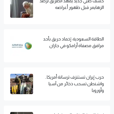
كشف طبي جديد يمهد الطريق لرصد
الزهايمر قبل ظهور أعراضه
الطاقة السعودية: إخماد حريق بأحد
مرافق مصفاة أرامكو في جازان
حرب إيران تستنزف ترسانة أمريكا..
واشنطن تسحب ذخائر من آسيا
وأوروبا