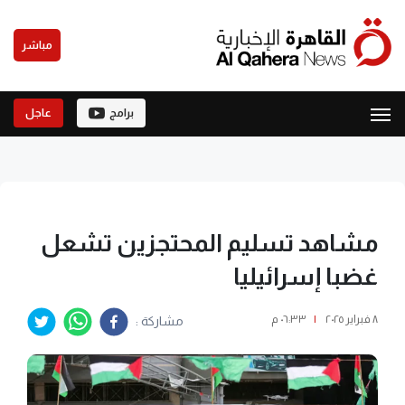
مباشر
برامج
عاجل
مشاهد تسليم المحتجزين تشعل
غضبا إسرائيليا
٨ فبراير ٢٠٢٥
|
٠٦:٣٣ م
مشاركة :