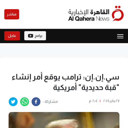
مباشر
برامج
عاجل
سي.إن.إن: ترامب يوقع أمر إنشاء
"قبة حديدية" أمريكية
٢٧ يناير ٢٠٢٥
|
٠٦:٠٤ م
مشاركة :