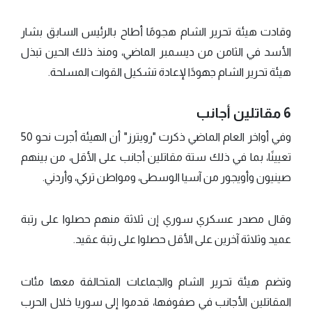
وقادت هيئة تحرير الشام هجومًا أطاح بالرئيس السابق بشار
الأسد في الثامن من ديسمبر الماضي، ومنذ ذلك الحين تبذل
هيئة تحرير الشام جهودًا لإعادة تشكيل القوات المسلحة.
6 مقاتلين أجانب
وفي أواخر العام الماضي ذكرت "رويترز" أن الهيئة أجرت نحو 50
تعيينًا، بما في ذلك ستة مقاتلين أجانب على الأقل، من بينهم
صينيون وأويجور من آسيا الوسطى، ومواطن تركي، وأردني.
وقال مصدر عسكري سوري إن ثلاثة منهم حصلوا على رتبة
عميد وثلاثة آخرين على الأقل حصلوا على رتبة عقيد.
وتضم هيئة تحرير الشام والجماعات المتحالفة معها مئات
المقاتلين الأجانب في صفوفها، قدموا إلى سوريا خلال الحرب