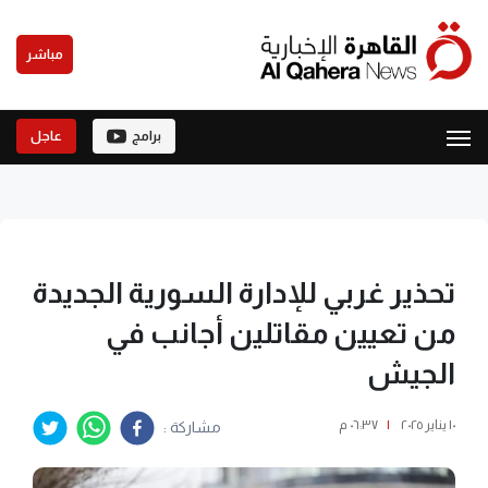
مباشر
برامج
عاجل
تحذير غربي للإدارة السورية الجديدة
من تعيين مقاتلين أجانب في
الجيش
١٠ يناير ٢٠٢٥
|
٠٦:٣٧ م
مشاركة :