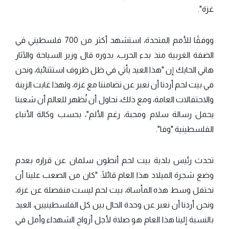
غزة".
ووفقًا للأمم المتحدة، استشهد أكثر من 700 فلسطيني في
الضفة الغربية منذ بدء الحرب، بدوره قال وزير السياحة والآثار
هاني الحايك إن "هذا العيد يأتي في ظل ظروف استثنائية، ونحن
في بيت لحم أردنا أن نعبر عن تضامننا مع غزة، ولهذا غابت الزينة
والاحتفالات العامة، ومع ذلك، نحاول أن نُظهر للعالم أن شعبنا
يحمل رسالة سلام ومحبة، رغم الألم"، بحسب وكالة الأنباء
الفلسطينية "وفا".
تحدث رئيس بلدية بيت لحم أنطون سلمان عن قراره بعدم
وضع شجرة الميلاد هذا العام قائلًا: "كان من الصعب علينا أن
نحتفل وسط هذه المأساة، بيت لحم ليست منفصلة عن غزة،
ونحن أردنا أن نعبر عن وحدة الحال بين كل الفلسطينيين، العيد
بالنسبة إلينا هذا العام هو صلاة لأجل أرواح الشهداء وأمل في