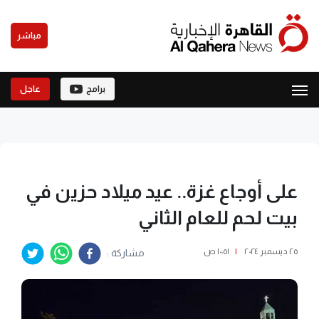
مباشر
برامج
عاجل
على أوجاع غزة.. عيد ميلاد حزين في
بيت لحم للعام الثاني
٢٥ ديسمبر ٢٠٢٤
|
١٠:٥١ ص
مشاركة :