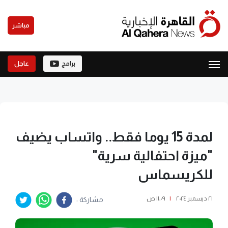
مباشر
برامج
عاجل
لمدة 15 يوما فقط.. واتساب يضيف
"ميزة احتفالية سرية"
للكريسماس
٢١ ديسمبر ٢٠٢٤
|
١١:٠٩ ص
مشاركة :