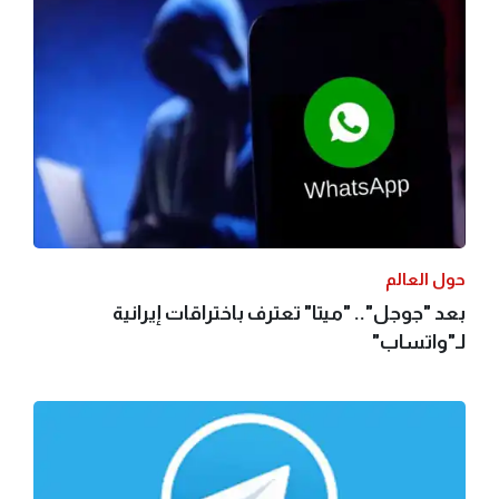
حول العالم
بعد "جوجل".. "ميتا" تعترف باختراقات إيرانية
لـ"واتساب"