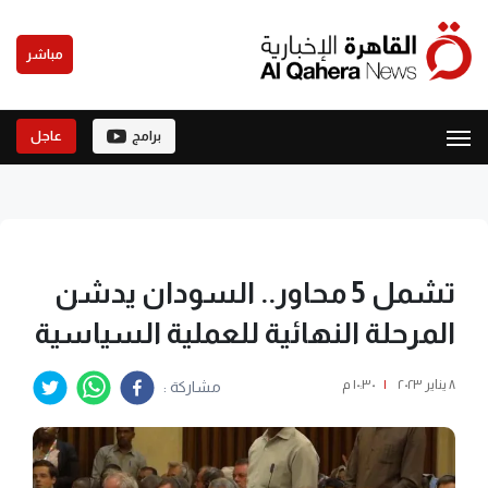
مباشر
برامج
عاجل
تشمل 5 محاور.. السودان يدشن
المرحلة النهائية للعملية السياسية
٨ يناير ٢٠٢٣
|
١٠:٣٠ م
مشاركة :