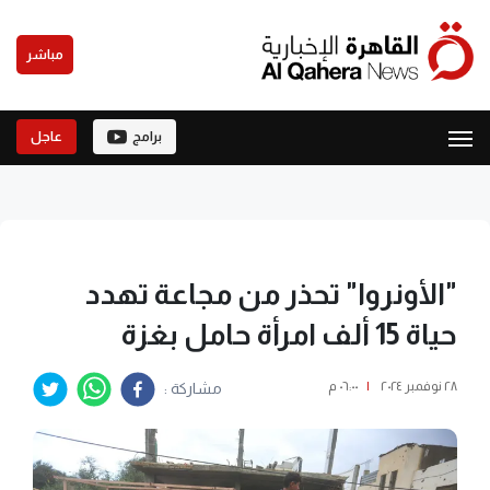
مباشر
برامج
عاجل
"الأونروا" تحذر من مجاعة تهدد
حياة 15 ألف امرأة حامل بغزة
٢٨ نوفمبر ٢٠٢٤
|
٠٦:٠٠ م
مشاركة :