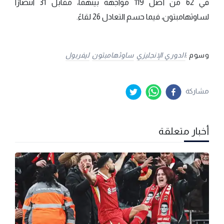
في 62 من أصل 119 مواجهة بينهما، مقابل 31 انتصارًا
لساوثهامبتون، فيما حسم التعادل 26 لقاءً.
وسوم :
الدوري الإنجليزي
ساوثهامبتون
ليفربول
مشاركة
أخبار متعلقة