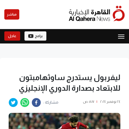
مباشر
برامج
عاجل
ليفربول يستدرج ساوثهامبتون
للابتعاد بصدارة الدوري الإنجليزي
٢٤ نوفمبر ٢٠٢٤
|
٠٨:١٧ ص
مشاركة :