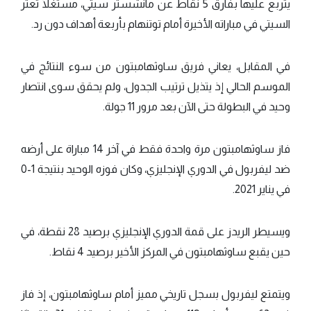
يتربع عليها بفارق 5 نقاط عن مانشستر سيتي، مستغلًا تعثر
السيتي في مباراته الأخيرة أمام توتنهام بأربعة أهداف دون رد.
في المقابل، يعاني فريق ساوثهامبتون من سوء النتائج في
الموسم الحالي إذ يتذيل ترتيب الجدول، ولم يحقق سوى انتصار
وحيد في البطولة حتى الآن بعد مرور 11 جولة.
فاز ساوثهامبتون مرة واحدة فقط في آخر 14 مباراة على أرضه
ضد ليفربول في الدوري الإنجليزي، وكان فوزه الوحيد بنتيجة 1-0
في يناير 2021.
ويسيطر الريدز على قمة الدوري الإنجليزي برصيد 28 نقطة، في
حين يقبع ساوثهامبتون في المركز الأخير برصيد 4 نقاط.
ويتمتع ليفربول بسجل تاريخي مميز أمام ساوثهامبتون، إذ فاز