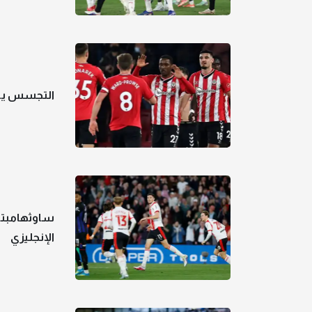
التجسس يحر
ساوثهامبتو
الإنجليزي