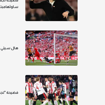
فضيحة تجسس.
ساوثهامبت
هال سيتي يع
فضيحة "تج