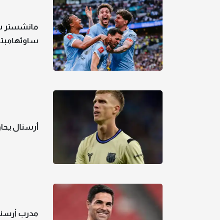
مانشستر سي
ساوثهامبت
أرسنال يحا
مدرب أرسنا