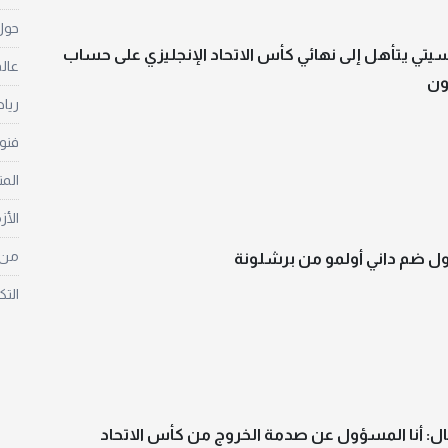
حول 
تي يتأهل إلى نهائي كأس الاتحاد الإنجليزي على حساب
عالم
ون
ريا
فنو
الم
الأز
من غ
ول ضم داني أولمو من برشلونة
التك
ل: أنا المسؤول عن صدمة الخروج من كأس الاتحاد