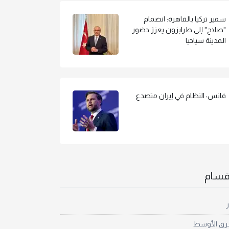
سفير تركيا بالقاهرة: انضمام
"صلاح" إلى طرابزون يعزز حضور
المدينة سياحيا
فانس: النظام في إيران متصدع
أقسام
ر
رق الأوسط