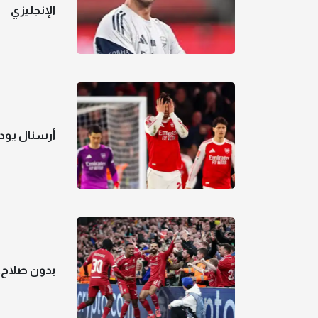
الإنجليزي
أرسنال يودع
بدون صلاح..