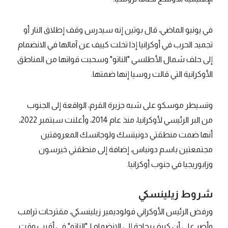
في يونيو الماضي، قال بوتين إنه سيدرس وقف إطلاق النار أو
تجميد الحرب في أوكرانيا إذا تخلت كييف عن آمالها في الانضمام
إلى حلف شمال الأطلسي "الناتو" وسحبت قواتها من المناطق
الأوكرانية التي قالت روسيا إنها ضمتها.
وتسيطر موسكو على شبه جزيرة القرم، الواقعة إلى الجنوب
من البر الرئيسي لأوكرانيا، منذ عام 2014، وأعلنت سبتمبر 2022،
أنها ضمت منطقتي دونيتسك ولوجانسك المعروفتين
مجتمعتين باسم دونباس، إضافة إلى منطقتي خيرسون
وزابوريجيا في جنوب أوكرانيا.
شروط زيلينسكي
ورفض الرئيس الأوكراني فولوديمير زيلينسكي، مقترحات ترامب
وأصر على أن كييف بحاجة إلى الانضمام لـ"الناتو" في أقرب وقت