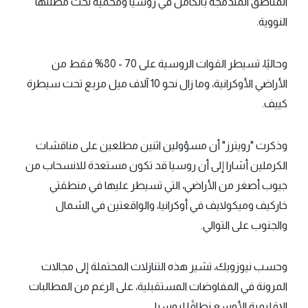
المناطق المندمجة بالكامل في روسيا ومحمية تحت مظلتها
النووية.
وحاليًا، تسيطر القوات الروسية على 70 - 80% فقط من
الأراضي الأوكرانية، وما زال نحو 10 آلاف ميل مربع تحت سيطرة
كييف.
وذكرت "رويترز" أن مسؤولين اثنين مطلعين على مناقشات
الكرملين أشارا إلى أن روسيا قد تكون مستعدة للانسحاب من
جيوب أصغر من الأراضي، التي تسيطر عليها في منطقتي
خاركيف وميكولايف في أوكرانيا، والواقعتين في الشمال
والجنوب على التوالي.
وحسب نيوزويك، تشير هذه التنازلات المحتملة إلى مجالات
المرونة في المفاوضات المستقبلية، على الرغم من المطالبات
الإقليمية الأوسع نطاقًا لروسيا.