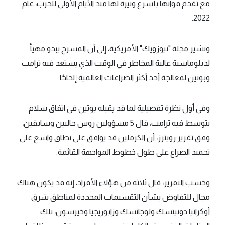
مع تقدم قواتها بأسرع وتيرة لها منذ الأيام الأولى للحرب، عام
2022.
وتشير مجلة "نيوزويك" الأمريكية، إلى أن المسرح يبدو مهيأ
لدبلوماسية عالية المخاطر في الوقت الذي يستعد فيه ترامب
وبوتين لمعالجة أحد أكثر الصراعات العالمية إلحاحًا.
وفي أول نظرة تفصيلية لما قد يقبله بوتين في اتفاق سلام
يتوسط فيه ترامب، قال 5 مسؤولين روس حاليين وسابقين،
وفق تقرير رويترز، أن الكرملين قد يوافق على نطاق واسع على
تجميد الصراع على طول خطوط المواجهة القائمة.
وحسب التقرير، قال ثلاثة من هؤلاء الأفراد، إنه قد يكون هناك
مجال للتفاوض بشأن التقسيمات المحددة لمناطق شرق
أوكرانيا دونيتسك ولوجانسك وزابوريجيا وخيرسون، تلك