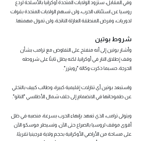
وفي المقابل، ستزود الولايات المتحدة أوكرانيا بالأسلحة لردع
روسيا عن استئناف الحرب، ولن تسهم الولايات المتحدة بقوات
لدوريات، وفرض المنطقة العازلة الناتجة، ولن تمول مهمتها.
شروط بوتين
وأشار بوتين إلى أنه منفتح على التفاوض مع ترامب بشأن
وقف إطلاق النار في أوكرانيا، لكنه يظل ثابتًا على شروطه
الحرجة، حسبما ذكرت وكالة "رويترز".
واستبعد بوتين أي تنازلات إقليمية كبيرة، وطالب كييف بالتخلي
عن طموحاتها في الانضمام إلى حلف شمال الأطلسي "الناتو".
ويتولى ترامب، الذي تعهد بإنهاء الحرب بسرعة، منصبه في ظل
أقوى موقف لروسيا بالصراع حتى الآن، وتسيطر موسكو الآن
على مساحة من الأراضي الأوكرانية بحجم ولاية فرجينيا تقريبًا،