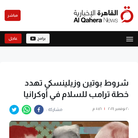
مباشر
برامج
عاجل
شروط بوتين وزيلينسكي تهدد
خطة ترامب للسلام في أوكرانيا
٢٠ نوفمبر ٢٠٢٤
|
٠١:٥٦ م
مشاركة :