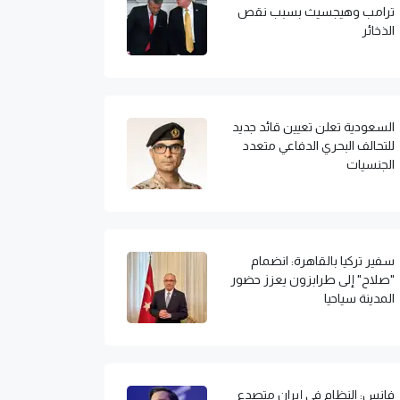
ترامب وهيجسيث بسبب نقص
الذخائر
السعودية تعلن تعيين قائد جديد
للتحالف البحري الدفاعي متعدد
الجنسيات
سفير تركيا بالقاهرة: انضمام
"صلاح" إلى طرابزون يعزز حضور
المدينة سياحيا
فانس: النظام في إيران متصدع