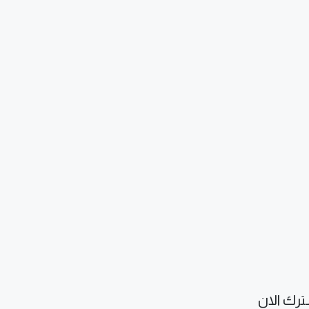
رك الان