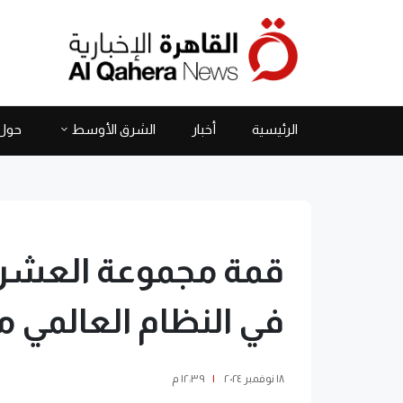
الرئيسية
أخبار
الشرق الأوسط
حول 
قمة مجموعة العشري
في النظام العالمي م
١٨ نوفمبر ٢٠٢٤
|
١٢:٣٩ م