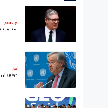
حول العالم
ستارمر يل
أخبار
جوتيريش يد