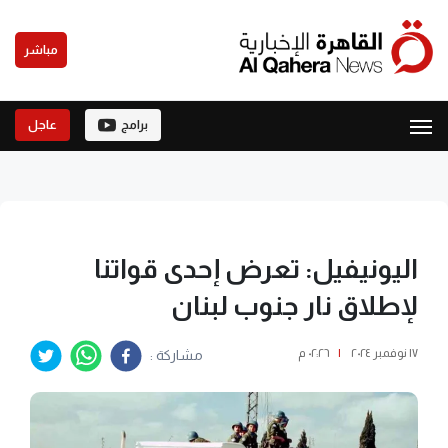
مباشر
برامج
عاجل
اليونيفيل: تعرض إحدى قواتنا
لإطلاق نار جنوب لبنان
١٧ نوفمبر ٢٠٢٤
|
٠٢:٢٦ م
مشاركة :