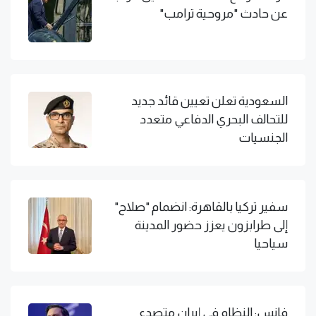
عن حادث "مروحية ترامب"
السعودية تعلن تعيين قائد جديد
للتحالف البحري الدفاعي متعدد
الجنسيات
سفير تركيا بالقاهرة: انضمام "صلاح"
إلى طرابزون يعزز حضور المدينة
سياحيا
فانس: النظام في إيران متصدع