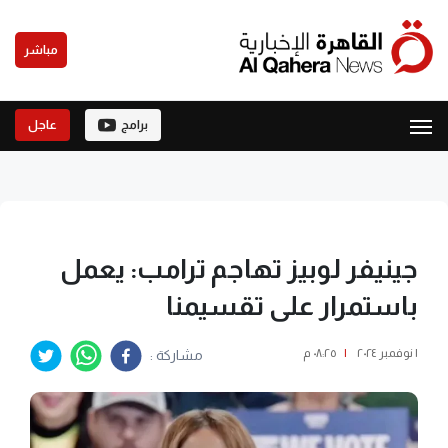
مباشر
برامج
عاجل
جينيفر لوبيز تهاجم ترامب: يعمل
باستمرار على تقسيمنا
١ نوفمبر ٢٠٢٤
|
٠٨:٢٥ م
مشاركة :