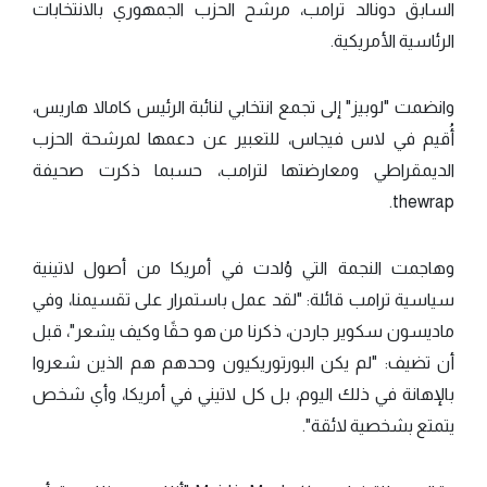
السابق دونالد ترامب، مرشح الحزب الجمهوري بالانتخابات
الرئاسية الأمريكية.
وانضمت "لوبيز" إلى تجمع انتخابي لنائبة الرئيس كامالا هاريس،
أُقيم في لاس فيجاس، للتعبير عن دعمها لمرشحة الحزب
الديمقراطي ومعارضتها لترامب، حسبما ذكرت صحيفة
thewrap.
وهاجمت النجمة التي وُلدت في أمريكا من أصول لاتينية
سياسية ترامب قائلة: "لقد عمل باستمرار على تقسيمنا، وفي
ماديسون سكوير جاردن، ذكرنا من هو حقًا وكيف يشعر"، قبل
أن تضيف: "لم يكن البورتوريكيون وحدهم هم الذين شعروا
بالإهانة في ذلك اليوم، بل كل لاتيني في أمريكا، وأي شخص
يتمتع بشخصية لائقة".