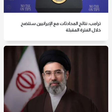
الإخوان الإرهابي
ترامب: نتائج المحادثات مع الإيرانيين ستتضح
خلال الفترة المقبلة
منظمة الصحة العالمية تحذر من سرعة
تفشي فيروس إيبولا
بعد أيام من زيارة ترامب.. بوتين في
الصين غدا
الولايات المتحدة تخشى من استفادة
الصين من الصراع مع إيران