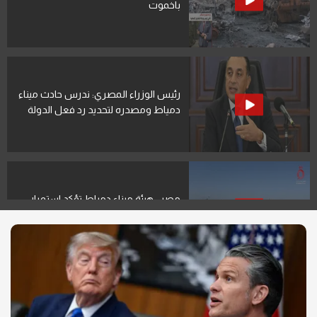
باخموت
رئيس الوزراء المصري: ندرس حادث ميناء
دمياط ومصدره لتحديد رد فعل الدولة
مصر.. هيئة ميناء دمياط تؤكد استمرار
النشاط التشغيلي بكفاءة كاملة
الملف الإيراني على رأس أولويات نتنياهو