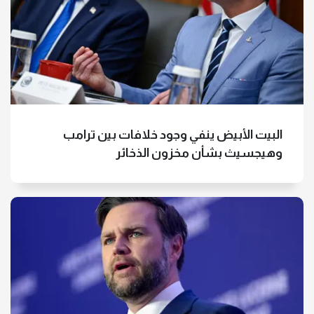
خلال زيارته لواشنطن
في ذكرى ثورة 23 يوليو.. الرئيس المصري
يوجه رسائل حاسمة للداخل والخارج
البيت الأبيض ينفي وجود خلافات بين ترامب
وهيجسيث بشأن مخزون الذخائر
الهلال الأحمر المصري يدفع بشاحنات
مساعدات غذائية لقطاع غزة
وسط أزمات اقتصادية طاحنة.. آندي
بيرنام رئيسا لحكومة بريطانيا