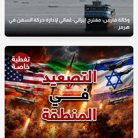
وكالة فارس: مقترح إيراني-عُماني لإدارة حركة السفن في
هرمز