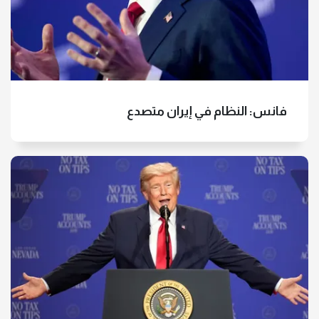
رئيس الوزراء المصري يشيد بإنجاز
الفراعنة في المونديال
فانس: النظام في إيران متصدع
ثورة 30 يونيو.. كيف واجهت مصر
التحديات الإقليمية والدولية؟
ضياء رشوان يفتح الملفات السوداء
ويكشف كيف أسقطت مصر تنظيم