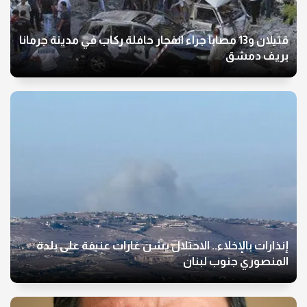
قتيلان و13 مصابا جراء انفجار حافلة ركاب في مدينة جرمانا
بريف دمشق
إنذارات بالإخلاء.. الاحتلال يشن غارات عنيفة على بلدة
المنصوري جنوب لبنان