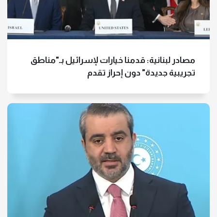
مصادر لبنانية: قدمنا خيارات لإسرائيل بـ"مناطق
تجريبية جديدة" دون إحراز تقدم