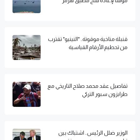
مؤقتا لإعادة فتح مضيق هرمز
قنبلة مناخية موقوتة.. "النينيو" تقترب
من تحطيم الأرقام القياسية
تفاصيل عقد محمد صلاح التاريخي مع
طرابزون سبور التركي
الوزير ضلل الرئيس.. اشتباك بين