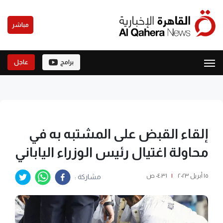
مباشر
برامج
عاجل
إلقاء القبض على المشتبه به في
محاولة اغتيال رئيس الوزراء الياباني
١٥ أبريل ٢٠٢٣
|
٠٤:٣١ ص
مشاركة :