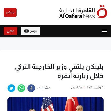
مباشر
برامج
عاجل
بلينكن يلتقي وزير الخارجية التركي
خلال زيارته أنقرة
٦ نوفمبر ٢٠٢٣
|
٠٩:٢٨ ص
مشاركة :