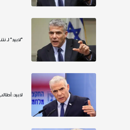
"لابيد" لـ ن
لابيد: أطال