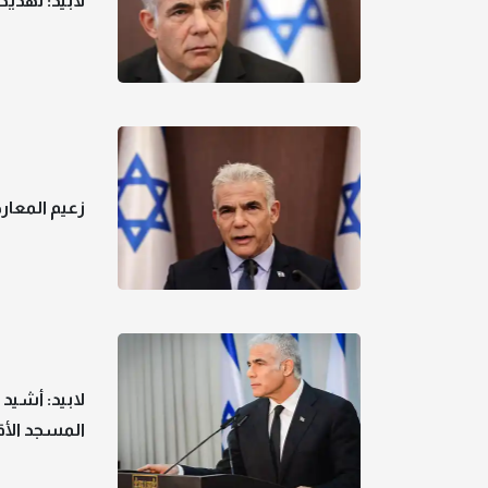
لابيد: تهد
زعيم المعار
لابيد: أشيد
المسجد الأ