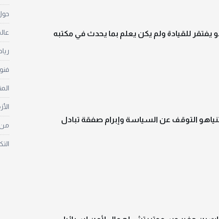
حول 
عالم
اهو يفتقر للقيادة ولم يكن يعلم بما يحدث في مكتبه
ريا
فنو
الم
الأز
نتنياهو التوقف عن السياسة وإبرام صفقة تبادل
من غ
التك