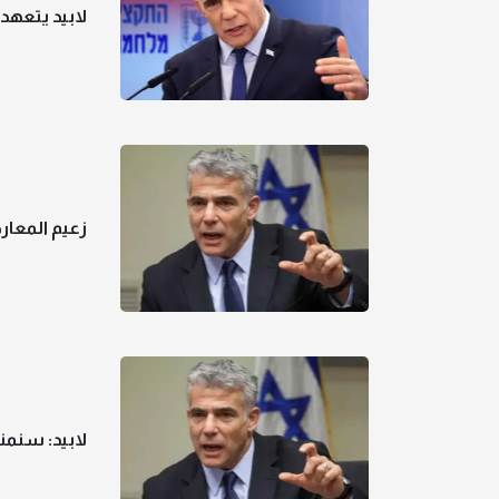
لابيد يتعهد
زعيم المعار
لابيد: سنمن