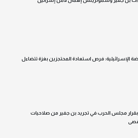
يدات بن جفير وسموتريتش إهمال لأمن إسرائيل
ضة الإسرائيلية: فرص استعادة المحتجزين بغزة تتضاءل
 بقرار مجلس الحرب في تجريد بن جفير من صلاحيات
قصى