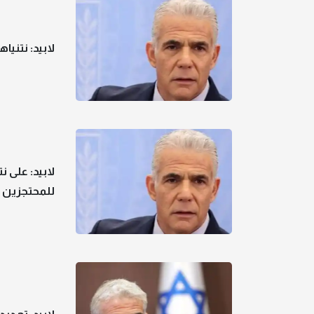
لابيد: نتني
لابيد: على 
للمحتجزين