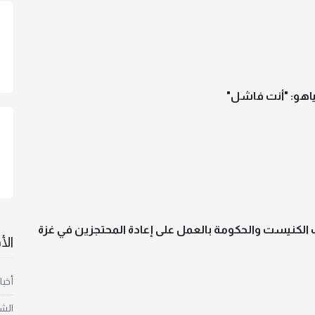
تنياهو: "أنت فاشل"
ب الكنيست والحكومة بالعمل على إعادة المحتجزين في غزة
ال
أخبا
الش