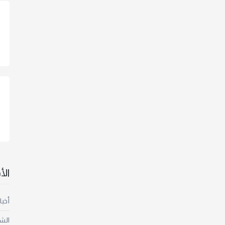
ال
أخبا
الش