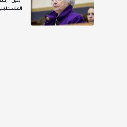
"يلين": إس
الفلسطينية