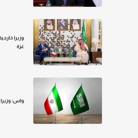
وزيرا خارجي
غزة
واس: وزيرا